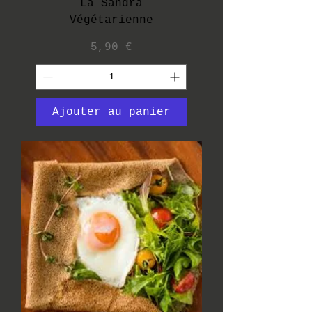
La Sandra
Végétarienne
Prix
5,90 €
Ajouter au panier