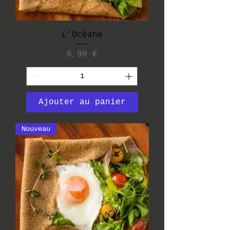
L’Océane
Prix
6,90 €
Ajouter au panier
Nouveau