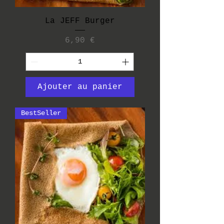
La JEFF Burger
Prix
6,90 €
Ajouter au panier
BestSeller