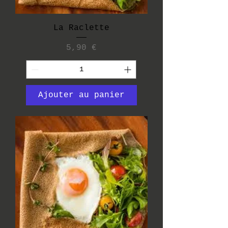
La Raclette
Prix
5,90 €
Ajouter au panier