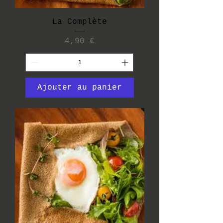
La Complète
Prix
4,90 €
Ajouter au panier