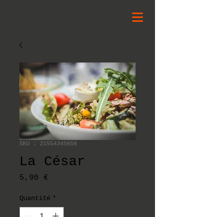
SKU : 21554345656
La César
Prix
5,90 €
Quantité
*