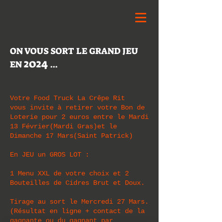
ON VOUS SORT LE GRAND JEU
2024
EN
...
Votre Food Truck La Crêpe Rit
vous invite à retirer votre Bon de
Loterie pour 2 euros entre le Mardi
13 Février(Mardi Gras)et le
Dimanche 17 Mars(Saint Patrick)
En JEU un GROS LOT :
1 Menu XXL de votre choix et 2
Bouteilles de Cidres Brut et Doux.
Tirage au sort le Mercredi 27 Mars.
(Résultat en ligne + contact de la
gagnante ou du gagnant par