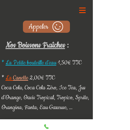
Appeler
Nos Boissons Fraîches
:
*
La Petite bouteille d’eau
1,50€ TTC
*
La
Canette
2,00€ TTC
Coca Cola, Coca Cola Zéro, Ice Tea, Jus
d’Orange, Oasis Tropical, Tropico, Sprite,
Orangina, Fanta, Eau Gazeuse, …
*
La Canette
Red
Bull
2,50€ TTC